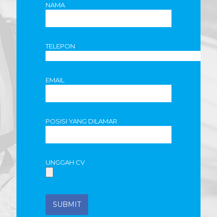
NAMA
TELEPON
EMAIL
POSISI YANG DILAMAR
UNGGAH CV