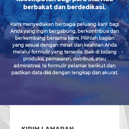
p
r
berbakat dan berdedikasi.
l
o
i
e
u
r
Kami menyediakan berbagai peluang karir bagi
p
G
Anda yang ingin bergabung, berkontribusi dan
r
o
berkembang bersama kami. Pilihlah bagian
s
yang sesuai dengan minat dan keahlian Anda
i
melalui formulir yang tersedia. Baik di bidang
r
A
produksi, pemasaran, distribusi, atau
l
administrasi. Isi formulir pelamar berikut dan
a
pastikan data diisi dengan lengkap dan akurat.
t
P
a
n
c
i
n
g